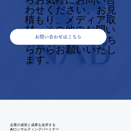
わせください。お見
積もり、メディア取
材、その他のお問い
合せについてもこち
お問い合わせはこちら
らからお願いいたし
ます。
企業の成長と成果を追求する
AIコンサルティングパートナー