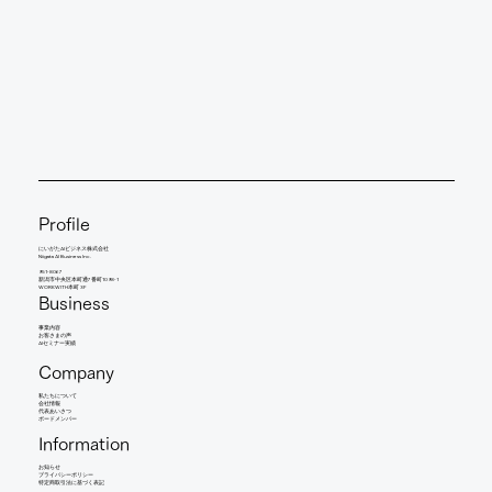
Profile
にいがたAIビジネス株式会社
Niigata AI Business Inc.
951-8067
新潟市中央区本町通7番町1098-1
WORKWITH本町 3F
Business
事業内容
​お客さまの声
AIセミナー実績
Company
​私たちについて
会社情報
​代表あいさつ
​ボードメンバー
Information
お知らせ​
​プライバシーポリシー
特定商取引法に基づく表記