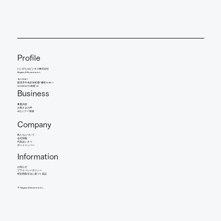
Profile
にいがたAIビジネス株式会社
Niigata AI Business Inc.
951-8067
新潟市中央区本町通7番町1098-1
WORKWITH本町 3F
Business
事業内容
​お客さまの声
AIセミナー実績
Company
​私たちについて
会社情報
​代表あいさつ
​ボードメンバー
Information
お知らせ​
​プライバシーポリシー
特定商取引法に基づく表記
©︎ Niigata AI Business Inc.