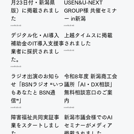
月23日付・新潟県
USEN&U-NEXT
版）に掲載されまし
GROUP様 共催セミナ
た
ー in新潟
2026年6月23日
2026年6月19日
デジタル化・AI導入
上越タイムスに掲載
補助金のIT導入支援事
されました
業者に採択されまし
2026年5月21日
た。
2026年5月26日
ラジオ出演のお知ら
令和8年度 新潟商工会
せ「BSNラジオ “いつ
議所「AI・DX相談」
もあなたと BSN通
無料相談窓口のご案
信”」
内
2026年4月22日
2026年4月18日
障害福祉共同実証事
新潟市議会様でのAI
業をスタートしまし
セミナーがメディア
た
掲載されました