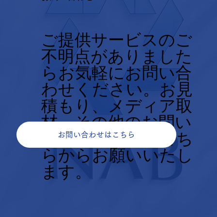
ご提供サービスのご
不明点がありました
らお気軽にお問い合
わせください。お見
積もり、メディア取
材、その他のお問い
合せについてもこち
お問い合わせはこちら
らからお願いいたし
ます。