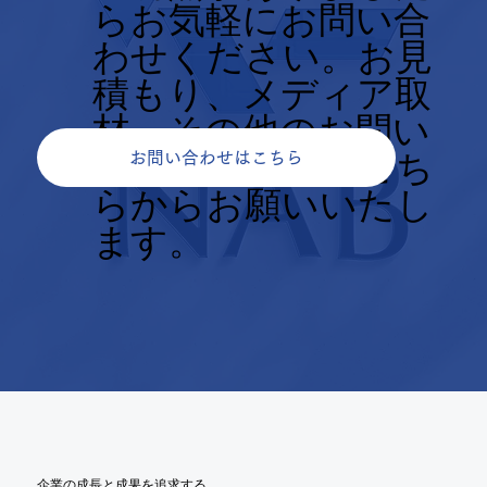
らお気軽にお問い合
わせください。お見
積もり、メディア取
材、その他のお問い
合せについてもこち
お問い合わせはこちら
らからお願いいたし
ます。
企業の成長と成果を追求する