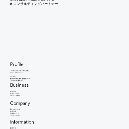
AIコンサルティングパートナー
Profile
にいがたAIビジネス株式会社
Niigata AI Business Inc.
951-8067
新潟市中央区本町通7番町1098-1
WORKWITH本町 3F
Business
事業内容
​お客さまの声
AIセミナー実績
Company
​私たちについて
会社情報
​代表あいさつ
​ボードメンバー
Information
お知らせ​