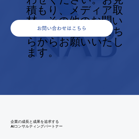
積もり、メディア取
材、その他のお問い
合せについてもこち
お問い合わせはこちら
らからお願いいたし
ます。
企業の成長と成果を追求する
AIコンサルティングパートナー