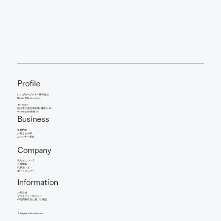
Profile
にいがたAIビジネス株式会社
Niigata AI Business Inc.
951-8067
新潟市中央区本町通7番町1098-1
WORKWITH本町 3F
Business
事業内容
​お客さまの声
AIセミナー実績
Company
​私たちについて
会社情報
​代表あいさつ
​ボードメンバー
Information
お知らせ​
​プライバシーポリシー
特定商取引法に基づく表記
©︎ Niigata AI Business Inc.