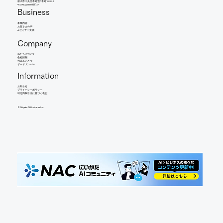
新潟市中央区本町通7番町1098-1
WORKWITH本町 3F
Business
事業内容
​お客さまの声
AIセミナー実績
Company
​私たちについて
会社情報
​代表あいさつ
​ボードメンバー
Information
お知らせ​
​プライバシーポリシー
特定商取引法に基づく表記
©︎ Niigata AI Business Inc.