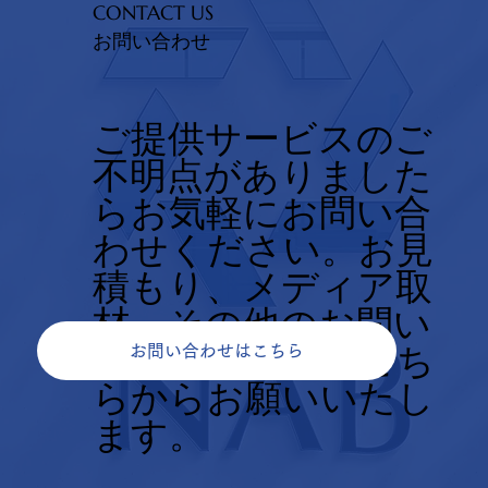
CONTACT US
お問い合わせ
ご提供サービスのご
不明点がありました
らお気軽にお問い合
わせください。お見
積もり、メディア取
材、その他のお問い
合せについてもこち
お問い合わせはこちら
らからお願いいたし
ます。