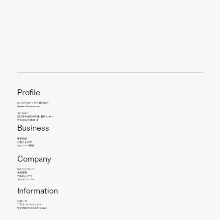
Profile
にいがたAIビジネス株式会社
Niigata AI Business Inc.
951-8067
新潟市中央区本町通7番町1098-1
WORKWITH本町 3F
Business
事業内容
​お客さまの声
AIセミナー実績
Company
​私たちについて
会社情報
​代表あいさつ
​ボードメンバー
Information
お知らせ​
​プライバシーポリシー
特定商取引法に基づく表記