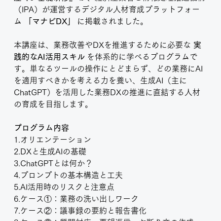
（IPA）が運営するデジタル人材育成プラットフォー
ム 
「マナビDX」
 に掲載されました。
本講座は、業務改善やDXを推進するために必要な 
実
践的なAI活用スキル
 を体系的に学べるプログラムで
す。単なるツールの操作にとどまらず、どの業務にAI
を適用すべきかを考える力を養い、生成AI（主に
ChatGPT）を活用した業務DXの推進に直結する人材
の育成を目指します。
プログラム内容
1.オリエンテーション
2.DXと生成AIの基礎
3.ChatGPTとは何か？
4.プロンプトの基本構造と工夫
5.AI活用時のリスクと注意点
6.ケース①：業務の洗い出しワーク
7.ケース②：議事録の要約と報告書化