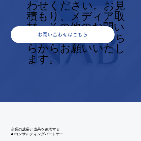
わせください。お見
積もり、メディア取
材、その他のお問い
合せについてもこち
お問い合わせはこちら
らからお願いいたし
ます。
企業の成長と成果を追求する
AIコンサルティングパートナー