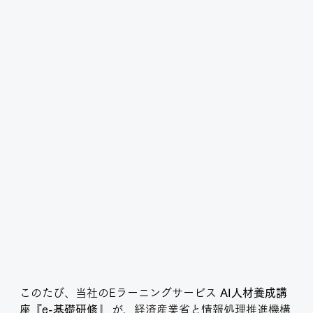
このたび、当社のEラーニングサービス 
AI人材養成講
座『e-基礎研修』
 が、経済産業省と情報処理推進機構