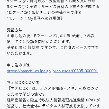
8.ケース③：質問対応・要望返信・お断り文の作成
9.ケース④：実践：サービス資料の下書きを作成する
10.ケース⑤：販促チラシの初稿をAIで作る
11.ワーク：My業務への適用設計
受講方法
お申し込み後にEラーニング用のURLが発行され次
第、すぐに受講を開始いただけます。
受講期限は 無制限 ですので、ご自身のペースで学習
いただけます。
申し込みURL
https://manabi-dx.ipa.go.jp/courses/00305-000001
マナビDXについて
「マナビDX」は、デジタル知識・スキルを身につけ
るための学びの場です。
経済産業省と独立行政法人情報処理推進機構 (IPA) が
運営し、社会全体のデジタル人材育成を支援していま