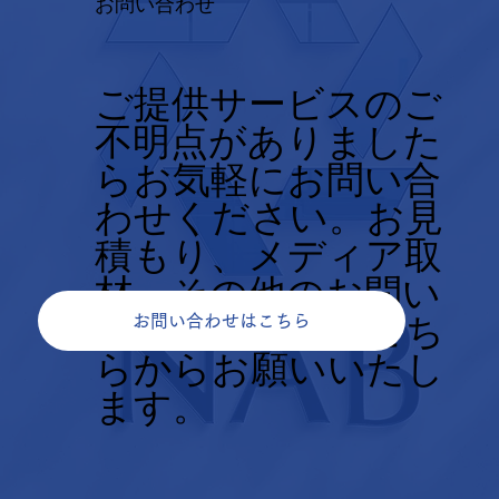
お問い合わせ
ご提供サービスのご
不明点がありました
らお気軽にお問い合
わせください。お見
積もり、メディア取
材、その他のお問い
合せについてもこち
お問い合わせはこちら
らからお願いいたし
ます。