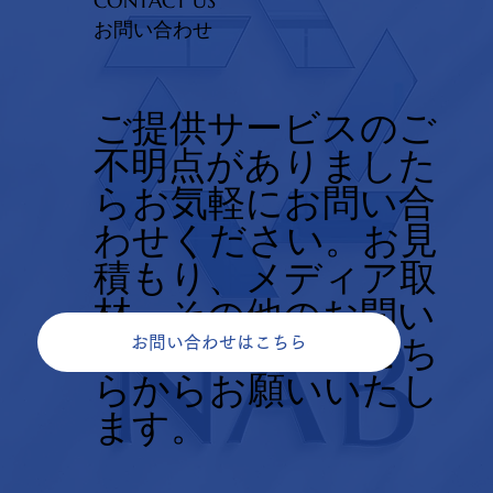
CONTACT US
お問い合わせ
ご提供サービスのご
不明点がありました
らお気軽にお問い合
わせください。お見
積もり、メディア取
材、その他のお問い
合せについてもこち
お問い合わせはこちら
らからお願いいたし
ます。