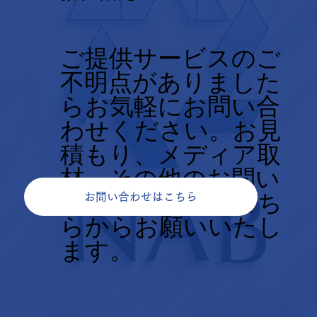
ご提供サービスのご
不明点がありました
らお気軽にお問い合
わせください。お見
積もり、メディア取
材、その他のお問い
合せについてもこち
お問い合わせはこちら
らからお願いいたし
ます。