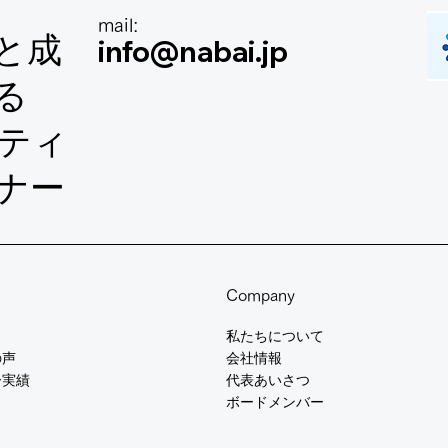
mail:
と成
info@nabai.jp
る
ルティ
ナー
Company
​私たちについて
の声
会社情報
ー実績
​代表あいさつ
​ボードメンバー