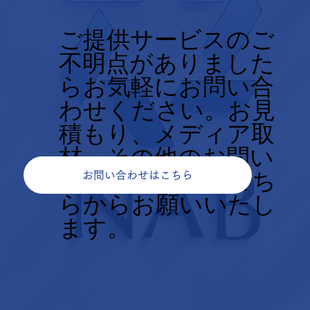
ご提供サービスのご
不明点がありました
らお気軽にお問い合
わせください。お見
積もり、メディア取
材、その他のお問い
合せについてもこち
お問い合わせはこちら
らからお願いいたし
ます。