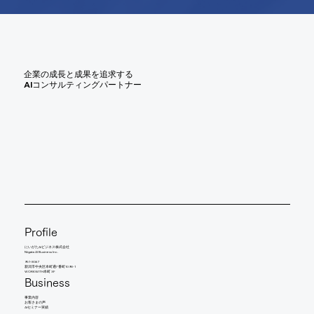
企業の成長と成果を追求する
AIコンサルティングパートナー
Profile
にいがたAIビジネス株式会社
Niigata AI Business Inc.
951-8067
新潟市中央区本町通7番町1098-1
WORKWITH本町 3F
Business
事業内容
​お客さまの声
AIセミナー実績