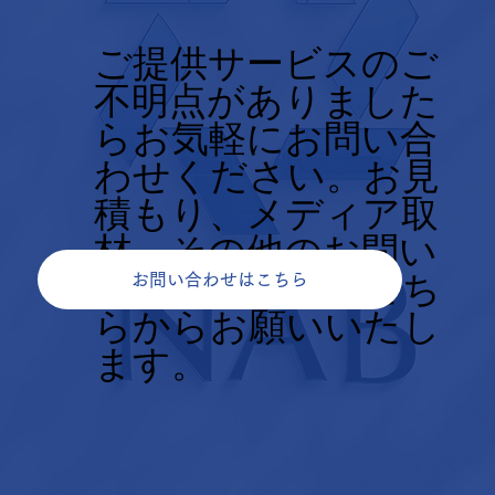
ご提供サービスのご
不明点がありました
らお気軽にお問い合
わせください。お見
積もり、メディア取
材、その他のお問い
合せについてもこち
お問い合わせはこちら
らからお願いいたし
ます。