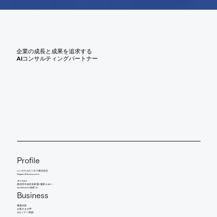
企業の成長と成果を追求する
AIコンサルティングパートナー
Profile
にいがたAIビジネス株式会社
Niigata AI Business Inc.
951-8067
新潟市中央区本町通7番町1098-1
WORKWITH本町 3F
Business
事業内容
​お客さまの声
AIセミナー実績